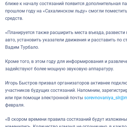
ближе к началу состязаний появится дополнительная па
прошлом году на «Сахалинском льду» смогли поместитьс
средств.
«Планируется также расширить места въезда, развест
авто, установить указатели движения и расставить по 
Вадим Турбало.
Кроме того, в этом году для информирования и развлеч
задействуют более мощную звуковую аппаратуру.
Игорь Быстров призвал организаторов активнее подклю
участников будущих состязаний. Напомним, зарегистри
или при помощи электронной почты
sorevnovaniya_slr@ma
февраля.
«В скором времени правила состязаний будут изложены 
изменились. Количество команд не ограничено, в каждой