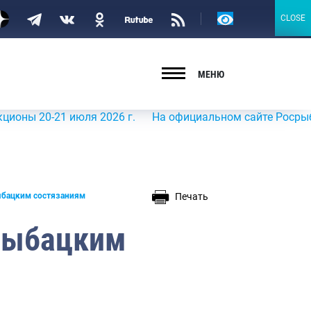
Версия
CLOSE
CLOSE
для
слабовидящих
МЕНЮ
 20-21 июля 2026 г.
На официальном сайте Росрыболовст
Печать
рыбацким состязаниям
 рыбацким