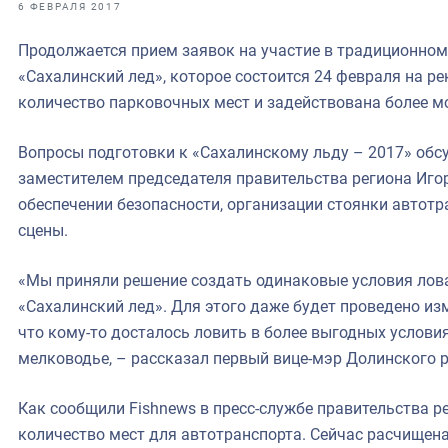
фрах
6 ФЕВРАЛЯ 2017
Продолжается прием заявок на участие в традиционном
иканская экспедиция
«Сахалинский лед», которое состоится 24 февраля на ре
уховно-нравственных
количество парковочных мест и задействована более м
ссии и мире
Вопросы подготовки к «Сахалинскому льду – 2017» обс
заместителем председателя правительства региона Иго
обеспечении безопасности, организации стоянки автотр
сцены.
«Мы приняли решение создать одинаковые условия лова 
«Сахалинский лед». Для этого даже будет проведено изм
что кому-то досталось ловить в более выгодных условия
мелководье, – рассказал первый вице-мэр Долинского 
Как сообщили Fishnews в пресс-службе правительства р
количество мест для автотранспорта. Сейчас расчищена