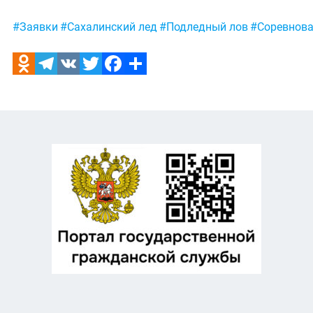
Метки:
#Заявки
#Сахалинский лед
#Подледный лов
#Соревнов
Odnoklassniki
Telegram
VK
Twitter
Facebook
Отправить