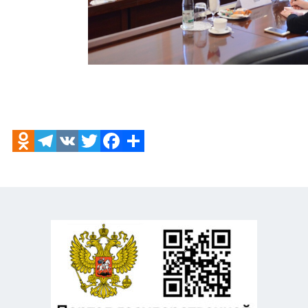
Odnoklassniki
Telegram
VK
Twitter
Facebook
Отправить