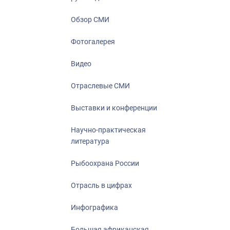
Отрасль в ци
Инфографика
Обзор СМИ
Большая афр
Фотогалерея
Укрепление д
ценностей
Видео
События в Ро
Отраслевые СМИ
Выставки и конференции
Научно-практическая
литература
Рыбоохрана России
Отрасль в цифрах
Инфографика
Большая африканская