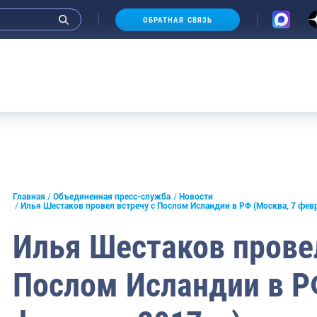
ОБРАТНАЯ СВЯЗЬ
Аукц
и интервью руководства
Главная
Объединенная пресс-служба
Новости
Илья Шестаков провел встречу с Послом Исландии в РФ (Москва, 7 февр
СМИ
Илья Шестаков провел
конференции
Послом Исландии в Р
ическая литература
России