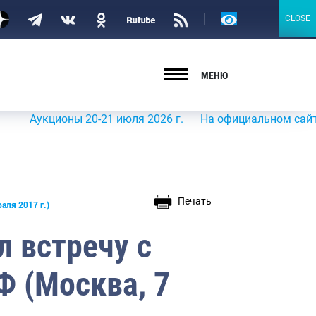
Версия
CLOSE
CLOSE
для
слабовидящих
МЕНЮ
ионы 20-21 июля 2026 г.
На официальном сайте Росрыбол
Печать
аля 2017 г.)
 встречу с
Ф (Москва, 7