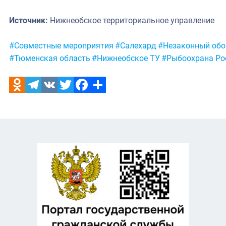
Источник:
Нижнеобское территориальное управление
Метки:
#Совместные мероприятия
#Салехард
#Незаконный обо
#Тюменская область
#Нижнеобское ТУ
#Рыбоохрана Ро
Odnoklassniki
Telegram
VK
Twitter
Facebook
Отправить