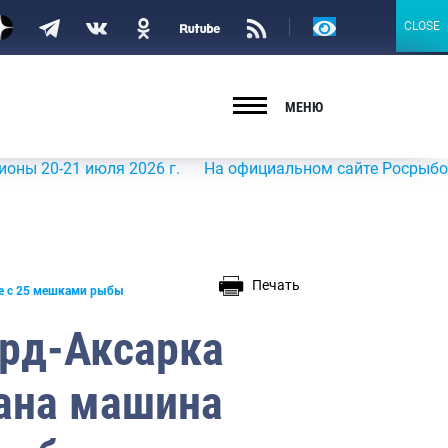
Версия
CLOSE
CLOSE
для
слабовидящих
МЕНЮ
 июля 2026 г.
На официальном сайте Росрыболовства в 
Печать
ее с 25 мешками рыбы
ард-Аксарка
ана машина