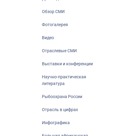
Отрасль в ци
Инфографика
Обзор СМИ
Большая афр
Фотогалерея
Укрепление д
ценностей
Видео
События в Ро
Отраслевые СМИ
Выставки и конференции
Научно-практическая
литература
Рыбоохрана России
Отрасль в цифрах
Инфографика
Большая африканская