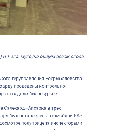
а) и 1 экз. муксуна общим весом около
кого теруправления Росрыболовства
ехарду проведены контрольно-
рота водных биоресурсов.
ге Салехард–Аксарка в трёх
хард был остановлен автомобиль ВАЗ
 досмотре полуприцепа инспекторами