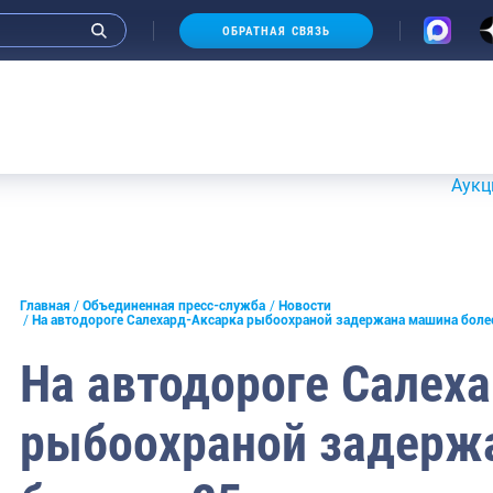
ОБРАТНАЯ СВЯЗЬ
Аукционы 20-21
и интервью руководства
Главная
Объединенная пресс-служба
Новости
На автодороге Салехард-Аксарка рыбоохраной задержана машина бол
СМИ
На автодороге Салех
конференции
рыбоохраной задерж
ическая литература
России