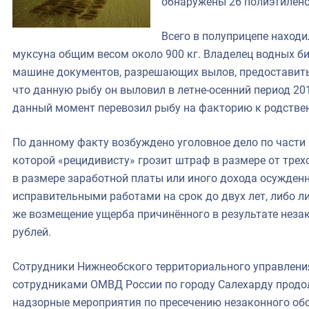
обнаружены 26 полиэтилен
Всего в полуприцепе находил
муксуна общим весом около 900 кг. Владелец водных б
машине документов, разрешающих вылов, предоставить 
что данную рыбу он выловил в летне-осенний период 201
данный момент перевозил рыбу на факторию к родстве
По данному факту возбуждено уголовное дело по части 1
которой «рецидивисту» грозит штраф в размере от трех
в размере заработной платы или иного дохода осужденно
исправительными работами на срок до двух лет, либо ли
же возмещение ущерба причинённого в результате неза
рублей.
Сотрудники Нижнеобского территориального управлени
сотрудниками ОМВД России по городу Салехарду продо
надзорные мероприятия по пресечению незаконного обо