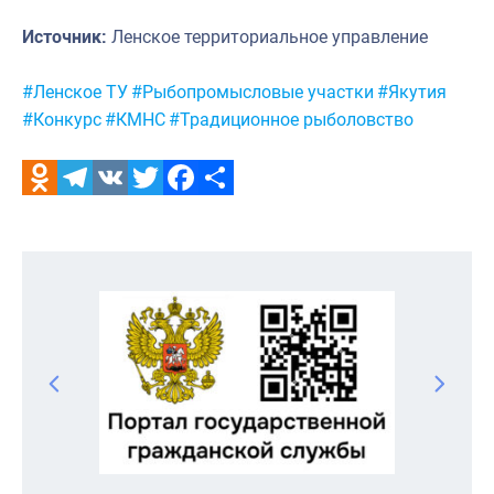
Источник:
Ленское территориальное управление
Метки:
#Ленское ТУ
#Рыбопромысловые участки
#Якутия
#Конкурс
#КМНС
#Традиционное рыболовство
Odnoklassniki
Telegram
VK
Twitter
Facebook
Отправить