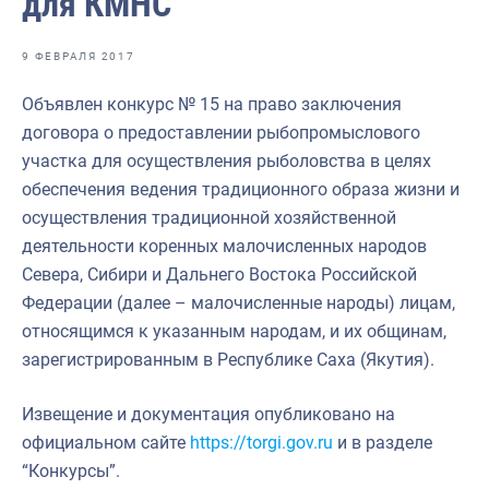
для КМНС
Отраслевые СМИ
Выставки и конференции
9 ФЕВРАЛЯ 2017
Научно-практическая литература
Объявлен конкурс № 15 на право заключения
договора о предоставлении рыбопромыслового
Рыбоохрана России
участка для осуществления рыболовства в целях
Отрасль в цифрах
обеспечения ведения традиционного образа жизни и
осуществления традиционной хозяйственной
Инфографика
деятельности коренных малочисленных народов
Большая африканская экспедиция
Севера, Сибири и Дальнего Востока Российской
Федерации (далее – малочисленные народы) лицам,
Укрепление духовно-нравственных ценностей
относящимся к указанным народам, и их общинам,
События в России и мире
зарегистрированным в Республике Саха (Якутия).
Извещение и документация опубликовано на
официальном сайте
https://torgi.gov.ru
и в разделе
“Конкурсы”.