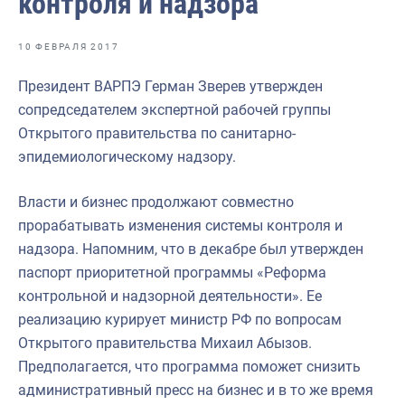
контроля и надзора
Отраслевые СМИ
Выставки и конференции
10 ФЕВРАЛЯ 2017
Научно-практическая литература
Президент ВАРПЭ Герман Зверев утвержден
сопредседателем экспертной рабочей группы
Рыбоохрана России
Открытого правительства по санитарно-
Отрасль в цифрах
эпидемиологическому надзору.
Инфографика
Власти и бизнес продолжают совместно
Большая африканская экспедиция
прорабатывать изменения системы контроля и
надзора. Напомним, что в декабре был утвержден
Укрепление духовно-нравственных ценностей
паспорт приоритетной программы «Реформа
События в России и мире
контрольной и надзорной деятельности». Ее
реализацию курирует министр РФ по вопросам
Открытого правительства Михаил Абызов.
Предполагается, что программа поможет снизить
административный пресс на бизнес и в то же время