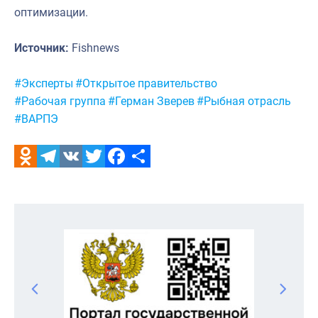
оптимизации.
Источник:
Fishnews
Метки:
#Эксперты
#Открытое правительство
#Рабочая группа
#Герман Зверев
#Рыбная отрасль
#ВАРПЭ
Odnoklassniki
Telegram
VK
Twitter
Facebook
Отправить