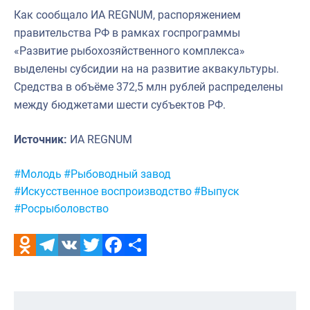
Как сообщало ИА REGNUM, распоряжением
правительства РФ в рамках госпрограммы
«Развитие рыбохозяйственного комплекса»
выделены субсидии на на развитие аквакультуры.
Средства в объёме 372,5 млн рублей распределены
между бюджетами шести субъектов РФ.
Источник:
ИА REGNUM
Метки:
#Молодь
#Рыбоводный завод
#Искусственное воспроизводство
#Выпуск
#Росрыболовство
Odnoklassniki
Telegram
VK
Twitter
Facebook
Отправить