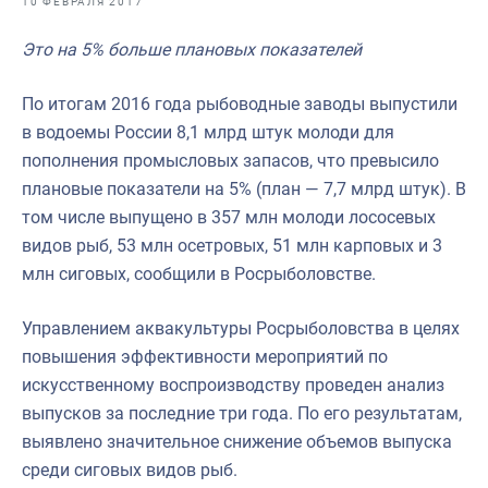
10 ФЕВРАЛЯ 2017
Отраслевые СМИ
Это на 5% больше плановых показателей
Выставки и конференции
Научно-практическая литература
По итогам 2016 года рыбоводные заводы выпустили
в водоемы России 8,1 млрд штук молоди для
Рыбоохрана России
пополнения промысловых запасов, что превысило
Отрасль в цифрах
плановые показатели на 5% (план — 7,7 млрд штук). В
том числе выпущено в 357 млн молоди лососевых
Инфографика
видов рыб, 53 млн осетровых, 51 млн карповых и 3
Большая африканская экспедиция
млн сиговых, сообщили в Росрыболовстве.
Укрепление духовно-нравственных ценностей
Управлением аквакультуры Росрыболовства в целях
События в России и мире
повышения эффективности мероприятий по
искусственному воспроизводству проведен анализ
выпусков за последние три года. По его результатам,
выявлено значительное снижение объемов выпуска
среди сиговых видов рыб.