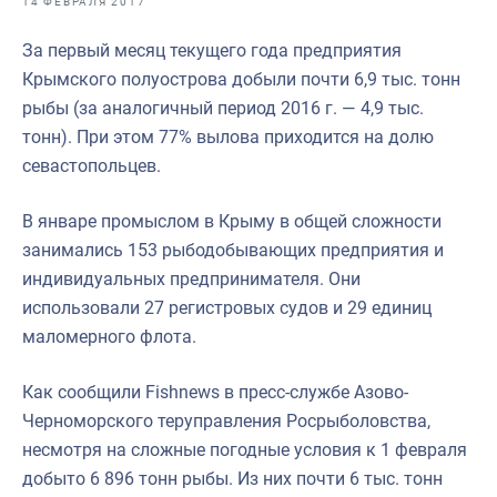
14 ФЕВРАЛЯ 2017
Отраслевые СМИ
За первый месяц текущего года предприятия
Выставки и конференции
Крымского полуострова добыли почти 6,9 тыс. тонн
Научно-практическая литература
рыбы (за аналогичный период 2016 г. — 4,9 тыс.
тонн). При этом 77% вылова приходится на долю
Рыбоохрана России
севастопольцев.
Отрасль в цифрах
В январе промыслом в Крыму в общей сложности
Инфографика
занимались 153 рыбодобывающих предприятия и
Большая африканская экспедиция
индивидуальных предпринимателя. Они
использовали 27 регистровых судов и 29 единиц
Укрепление духовно-нравственных ценностей
маломерного флота.
События в России и мире
Как сообщили Fishnews в пресс-службе Азово-
Черноморского теруправления Росрыболовства,
несмотря на сложные погодные условия к 1 февраля
добыто 6 896 тонн рыбы. Из них почти 6 тыс. тонн