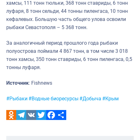
хамсы, 111 тонн тюльки, 368 тонн ставриды, 6 тонн
луфаря, 8 тонн сельди, 44 тонны пиленгаса, 10 тонн
кефалевых. Большую часть общего улова освоили
рыбаки Севастополя – 5 368 тонн.
За аналогичный период прошлого года рыбаки
полуострова поймали 4 867 тонн, в том числе 3 018
тонн хамсы, 350 тонн ставриды, 6 тонн пиленгаса, 0,5
тонны луфаря.
Источник
: Fishnews
Метки:
#Рыбаки
#Водные биоресурсы
#Добыча
#Крым
Odnoklassniki
Telegram
VK
Twitter
Facebook
Отправить