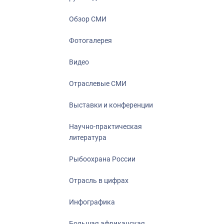
Отрасль в ци
Инфографика
Обзор СМИ
Большая афр
Фотогалерея
Укрепление д
ценностей
Видео
События в Ро
Отраслевые СМИ
Выставки и конференции
Научно-практическая
литература
Рыбоохрана России
Отрасль в цифрах
Инфографика
Большая африканская