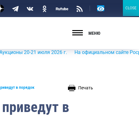
Версия
CLOSE
CLOSE
для
слабовидящих
МЕНЮ
ы 20-21 июля 2026 г.
На официальном сайте Росрыболовс
Печать
риведут в порядок
приведут в