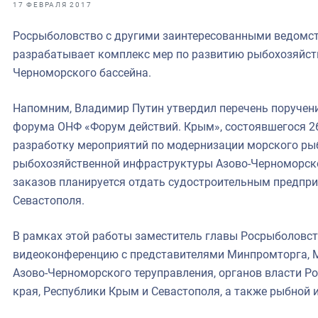
фрах
17 ФЕВРАЛЯ 2017
Росрыболовство с другими заинтересованными ведомст
иканская экспедиция
разрабатывает комплекс мер по развитию рыбохозяйст
уховно-нравственных
Черноморского бассейна.
ссии и мире
Напомним, Владимир Путин утвердил перечень поручен
форума ОНФ «Форум действий. Крым», состоявшегося 2
разработку мероприятий по модернизации морского ры
рыбохозяйственной инфраструктуры Азово-Черноморско
заказов планируется отдать судостроительным предпр
Севастополя.
В рамках этой работы заместитель главы Росрыболовст
видеоконференцию с представителями Минпромторга, 
Азово-Черноморского теруправления, органов власти Ро
края, Республики Крым и Севастополя, а также рыбной 