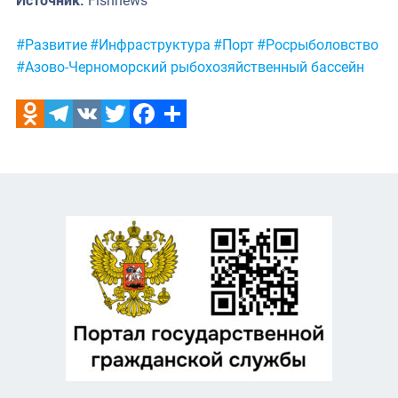
Источник:
Fishnews
Метки:
#Развитие
#Инфраструктура
#Порт
#Росрыболовство
#Азово-Черноморский рыбохозяйственный бассейн
Odnoklassniki
Telegram
VK
Twitter
Facebook
Отправить