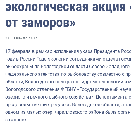
фрах
экологическая акция
от заморов»
иканская экспедиция
уховно-нравственных
21 ФЕВРАЛЯ 2017
ссии и мире
17 февраля в рамках исполнения указа Президента Рос
году в России Года экологии сотрудниками отдела госу
рыбоохраны по Вологодской области Северо-Западного
Федерального агентства по рыболовству совместно с 
области, Вологодского центра по гидрометеорологии и
Вологодского отделения ФГБНУ «Государственный научн
озерного и речного рыбного хозяйства», Департамента с
продовольственных ресурсов Вологодской области, а т
одном из малых озер Кирилловского района была орган
заморов».