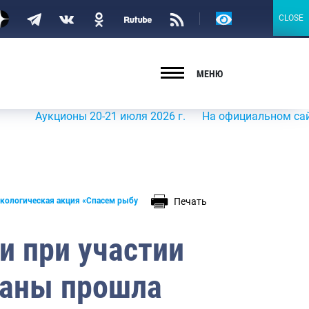
Версия
CLOSE
CLOSE
для
слабовидящих
МЕНЮ
Аукционы 20-21 июля 2026 г.
На официальном сайте Ро
Печать
экологическая акция «Спасем рыбу
и при участии
раны прошла