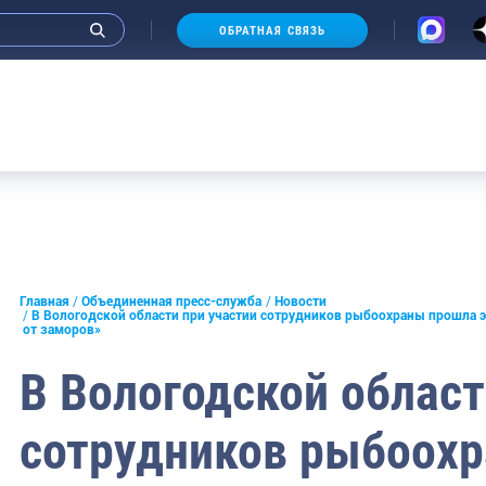
ОБРАТНАЯ СВЯЗЬ
и интервью руководства
Главная
Объединенная пресс-служба
Новости
В Вологодской области при участии сотрудников рыбоохраны прошла 
от заморов»
СМИ
В Вологодской област
конференции
ическая литература
сотрудников рыбоох
России