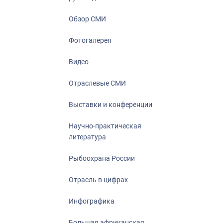
Отрасль в ци
Инфографика
Обзор СМИ
Большая афр
Фотогалерея
Укрепление д
ценностей
Видео
События в Ро
Отраслевые СМИ
Выставки и конференции
Научно-практическая
литература
Рыбоохрана России
Отрасль в цифрах
Инфографика
Большая африканская