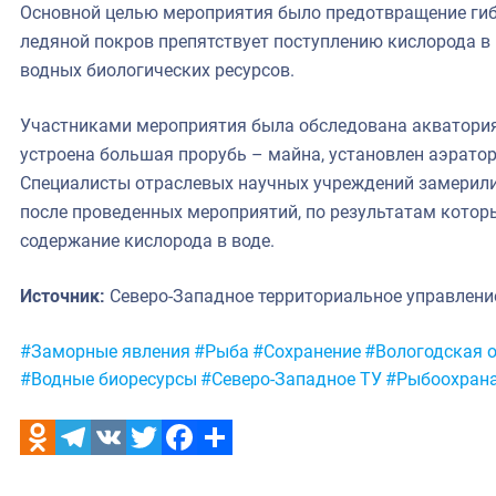
Основной целью мероприятия было предотвращение гиб
ледяной покров препятствует поступлению кислорода в
водных биологических ресурсов.
Участниками мероприятия была обследована акватория 
устроена большая прорубь – майна, установлен аэрато
Специалисты отраслевых научных учреждений замерили 
после проведенных мероприятий, по результатам кото
содержание кислорода в воде.
Источник:
Северо-Западное территориальное управлен
Метки:
#Заморные явления
#Рыба
#Сохранение
#Вологодская 
#Водные биоресурсы
#Северо-Западное ТУ
#Рыбоохрана
Odnoklassniki
Telegram
VK
Twitter
Facebook
Отправить