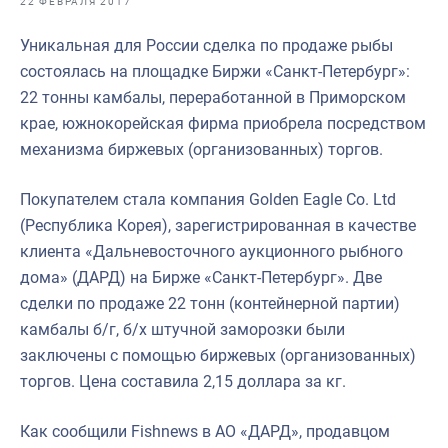
22 ФЕВРАЛЯ 2017
Отраслевые СМИ
Уникальная для России сделка по продаже рыбы
Выставки и конференции
состоялась на площадке Биржи «Санкт-Петербург»:
Научно-практическая литература
22 тонны камбалы, переработанной в Приморском
крае, южнокорейская фирма приобрела посредством
Рыбоохрана России
механизма биржевых (организованных) торгов.
Отрасль в цифрах
Покупателем стала компания Golden Еagle Сo. Ltd
Инфографика
(Республика Корея), зарегистрированная в качестве
Большая африканская экспедиция
клиента «Дальневосточного аукционного рыбного
дома» (ДАРД) на Бирже «Санкт-Петербург». Две
Укрепление духовно-нравственных ценностей
сделки по продаже 22 тонн (контейнерной партии)
События в России и мире
камбалы б/г, б/х штучной заморозки были
заключены с помощью биржевых (организованных)
торгов. Цена составила 2,15 доллара за кг.
Как сообщили Fishnews в АО «ДАРД», продавцом