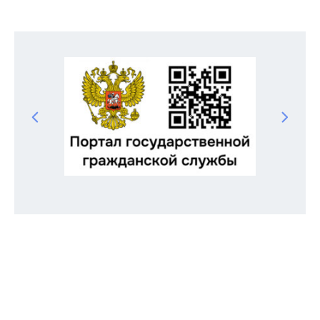
Odnoklassniki
Telegram
VK
Twitter
Facebook
Отправить