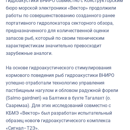
гидроакустики ВНИРО совместно с Конструкторским
бюро морской электроники «Вектор» продолжили
работы по совершенствованию созданного ранее
портативного гидролокатора секторного обзора,
предназначенного для количественной оценки
запасов рыб, который по своим техническим
характеристикам значительно превосходит
зарубежные аналоги.
На основе гидроакустического стимулирования
кормового поведения рыб гидроакустики ВНИРО
успешно отработали технологию управления
пастбищным нагулом и обловом радужной форели
(Salmo gairdneri) на Балтике в бухте Тагалахт (о.
Сааремаа). Для этих исследований совместно с
КБМЭ «Вектор» был разработан испытательный
образец новог
о
гидроакустического комплекса
«Сигнал–Т2Э».