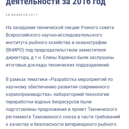
деятельности за 2016 год
Отраслевые СМИ
Выставки и конференции
28 ФЕВРАЛЯ 2017
Научно-практическая литература
На заседании технической секции Ученого совета
Всероссийского научно-исследовательского
Рыбоохрана России
института рыбного хозяйства и океанографии
Отрасль в цифрах
(ВНИРО) под председательством заместителя
директора, д.т.н. Елены Харенко были заслушаны
Инфографика
итоговые доклады технических подразделений.
Большая африканская экспедиция
В рамках тематики «Разработка мероприятий по
Укрепление духовно-нравственных ценностей
научному обеспечению развития современного
События в России и мире
кормопроизводства» лабораторией технологии
переработки водных биоресурсов были
подготовлены предложения в проект Технического
регламента Таможенного союза в части требований
к качеству и безопасности ветеринарного рыбного