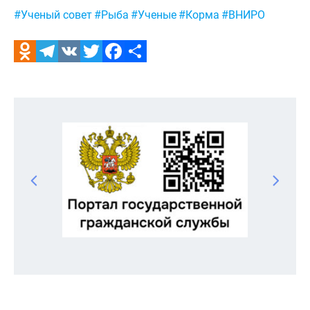
Метки:
#Ученый совет
#Рыба
#Ученые
#Корма
#ВНИРО
Odnoklassniki
Telegram
VK
Twitter
Facebook
Отправить