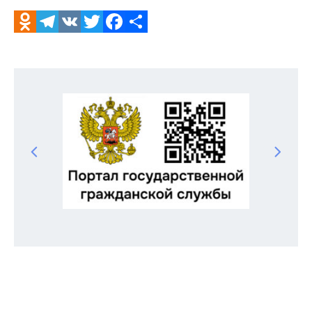
Odnoklassniki
Telegram
VK
Twitter
Facebook
Отправить