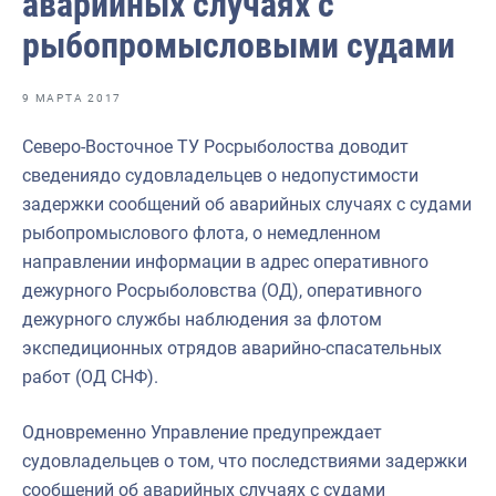
аварийных случаях с
Отраслевые СМИ
рыбопромысловыми судами
Выставки и конференции
Научно-практическая литература
9 МАРТА 2017
Рыбоохрана России
Северо-Восточное ТУ Росрыболоства доводит
сведениядо судовладельцев о недопустимости
Отрасль в цифрах
задержки сообщений об аварийных случаях с судами
Инфографика
рыбопромыслового флота, о немедленном
направлении информации в адрес оперативного
Большая африканская экспедиция
дежурного Росрыболовства (ОД), оперативного
Укрепление духовно-нравственных ценностей
дежурного службы наблюдения за флотом
экспедиционных отрядов аварийно-спасательных
События в России и мире
работ (ОД СНФ).
Одновременно Управление предупреждает
судовладельцев о том, что последствиями задержки
сообщений об аварийных случаях с судами