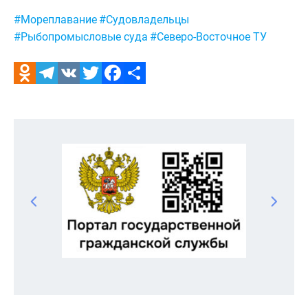
Метки:
#Мореплавание
#Судовладельцы
#Рыбопромысловые суда
#Северо-Восточное ТУ
Odnoklassniki
Telegram
VK
Twitter
Facebook
Отправить