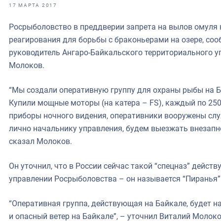
фрах
17 МАРТА 2017
Росрыболовство в преддверии запрета на вылов омуля 
иканская экспедиция
реагирования для борьбы с браконьерами на озере, со
уховно-нравственных
руководитель Ангаро-Байкальского территориального 
Молоков.
ссии и мире
“Мы создали оперативную группу для охраны рыбы на Б
Купили мощные моторы (на катера – FS), каждый по 250 
приборы ночного видения, оперативники вооружены сл
лично начальнику управления, будем выезжать внезапно
сказал Молоков.
Он уточнил, что в России сейчас такой “спецназ” дейст
управлении Росрыболовства – он называется “Пиранья”
“Оперативная группа, действующая на Байкале, будет н
и опасный ветер на Байкале”, – уточнил Виталий Молоко