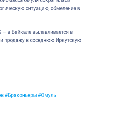
ы биомасса омуля сократилась
огическую ситуацию, обмеление в
% – в Байкале вылавливается в
у и продажу в соседнюю Иркутскую
ов
#Браконьеры
#Омуль