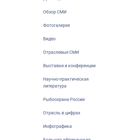
Отрасль в ци
Инфографика
Обзор СМИ
Большая афр
Фотогалерея
Укрепление д
ценностей
Видео
События в Ро
Отраслевые СМИ
Выставки и конференции
Научно-практическая
литература
Рыбоохрана России
Отрасль в цифрах
Инфографика
Большая африканская