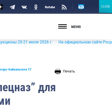
Версия
CLOSE
CLOSE
для
слабовидящих
МЕНЮ
 20-21 июля 2026 г.
На официальном сайте Росрыболовст
нгаро-Байкальское ТУ
Печать
пецназ” для
ми