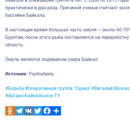
Байкале в ближайшие три-пять лет. С 2008 по 2015 год
практически в два раза. Причиной ученые считают экол
бассейне Байкала.
В настоящее время большая часть омуля – около 60-70
Бурятии, после этого рыба поставляется на переработк
область.
Омуль является эндемиком озера Байкал.
Источник:
Flashsiberia
Метки:
#Борьба
#Оперативная группа "Сарма"
#Виталий Молок
#Ангаро-Байкальское ТУ
Odnoklassniki
Telegram
VK
Twitter
Facebook
Отправить