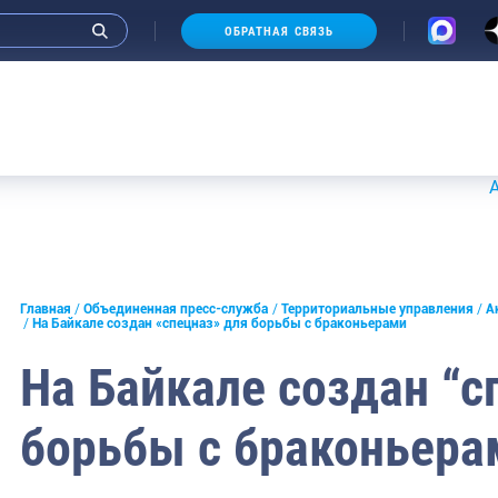
ОБРАТНАЯ СВЯЗЬ
Аукционы
и интервью руководства
Главная
Объединенная пресс-служба
Территориальные управления
А
На Байкале создан «спецназ» для борьбы с браконьерами
СМИ
На Байкале создан “с
конференции
борьбы с браконьера
ическая литература
России