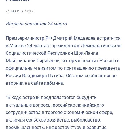
Отраслевые СМИ
21 МАРТА 2017
Выставки и конференции
Встреча состоится 24 марта
Научно-практическая литература
Рыбоохрана России
Премьер-министр РФ Дмитрий Медведев встретится
в Москве 24 марта с президентом Демократической
Отрасль в цифрах
Социалистической Республики Шри-Ланка
Инфографика
Майтрипалой Сирисеной, который посетит Россию с
официальным визитом по приглашению президента
Большая африканская экспедиция
России Владимира Путина. Об этом сообщается во
Укрепление духовно-нравственных ценностей
вторник на сайте кабмина.
События в России и мире
“В ходе встречи предполагается обсудить
актуальные вопросы российско-ланкийского
сотрудничества в торгово-экономической сфере,
включая сельское хозяйство, рыболовство,
промышленность, инфраструктуру и развитие