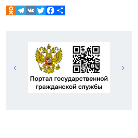
Odnoklassniki
Telegram
VK
Twitter
Facebook
Отправить