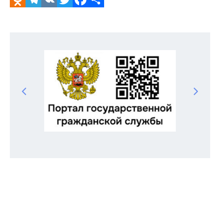
Odnoklassniki
Telegram
VK
Twitter
Facebook
Отправить