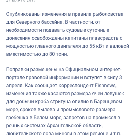
24 МАРТА 2017
Отраслевые СМИ
Опубликованы изменения в правила рыболовства
Выставки и конференции
для Северного бассейна. В частности, от
Научно-практическая литература
необходимости подавать судовые суточные
донесения освобождены капитаны плавсредств с
Рыбоохрана России
мощностью главного двигателя до 55 кВт и валовой
Отрасль в цифрах
вместимостью до 80 тонн.
Инфографика
Поправки размещены на Официальном интернет-
Большая африканская экспедиция
портале правовой информации и вступят в силу 3
апреля. Как сообщает корреспондент Fishnews,
Укрепление духовно-нравственных ценностей
изменения также касаются размера ячеи ловушек
События в России и мире
для добычи краба-стригуна опилио в Баренцевом
море, сроков вылова и промыслового размера
гребешка в Белом море, запретов на промысел в
речных системах Архангельской области,
любительского лова миноги в этом регионе и т.п.