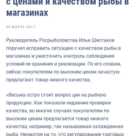
с ценами и качеством рыбы в
Отраслевые СМИ
магазинах
Выставки и конференции
Научно-практическая литература
30 МАРТА 2017
Рыбоохрана России
Руководитель Росрыболовства Илья Шестаков
поручил исправить ситуацию с качеством рыбы в
Отрасль в цифрах
магазинах и ужесточить контроль соблюдения
Инфографика
условий ее хранения и реализации. По его словам,
сейчас покупателям по высоким ценам зачастую
Большая африканская экспедиция
предлагают товар низкого качества.
Укрепление духовно-нравственных ценностей
«Весьма остро стоит вопрос цен на рыбную
События в России и мире
продукцию. Как показали недавние проверки
качества, во многих случаях покупателям по
высоким ценам предлагается товар низкого
качества, например, так называемая охлажденная
рыба. Несмотря на то, что регулирование торговых