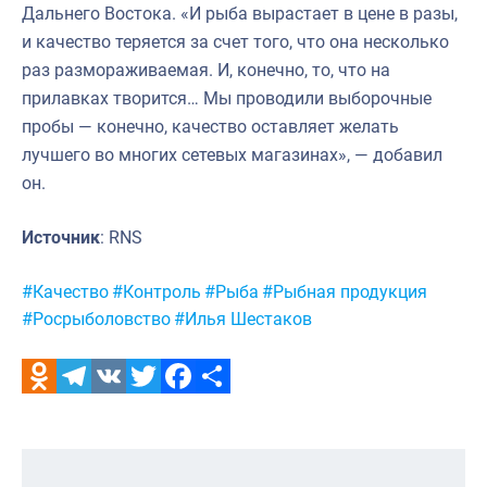
Дальнего Востока. «И рыба вырастает в цене в разы,
и качество теряется за счет того, что она несколько
раз размораживаемая. И, конечно, то, что на
прилавках творится… Мы проводили выборочные
пробы — конечно, качество оставляет желать
лучшего во многих сетевых магазинах», — добавил
он.
Источник
: RNS
Метки:
#Качество
#Контроль
#Рыба
#Рыбная продукция
#Росрыболовство
#Илья Шестаков
Odnoklassniki
Telegram
VK
Twitter
Facebook
Отправить