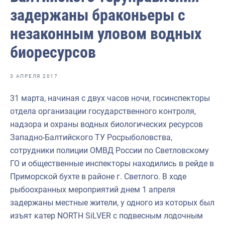
Отраслевые СМИ
задержаны браконьеры с
Выставки и конференции
незаконным уловом водных
Научно-практическая литература
биоресурсов
Рыбоохрана России
3 АПРЕЛЯ 2017
Отрасль в цифрах
31 марта, начиная с двух часов ночи, госинспекторы
Инфографика
отдела организации государственного контроля,
Большая африканская экспедиция
надзора и охраны водных биологических ресурсов
Западно-Балтийского ТУ Росрыболовства,
Укрепление духовно-нравственных ценностей
сотрудники полиции ОМВД России по Светловскому
События в России и мире
ГО и общественные инспекторы находились в рейде в
Приморской бухте в районе г. Светлого. В ходе
рыбоохранных мероприятий днем 1 апреля
задержаны местные жители, у одного из которых был
изъят катер NORTH SiLVER с подвесным лодочным