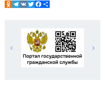
Odnoklassniki
Telegram
VK
Twitter
Facebook
Отправить