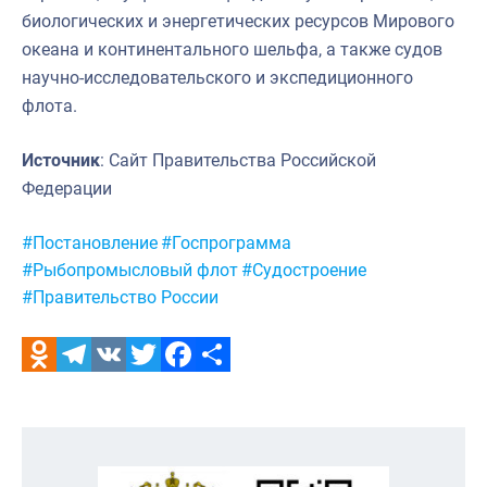
биологических и энергетических ресурсов Мирового
океана и континентального шельфа, а также судов
научно-исследовательского и экспедиционного
флота.
Источник
: Сайт Правительства Российской
Федерации
Метки:
#Постановление
#Госпрограмма
#Рыбопромысловый флот
#Судостроение
#Правительство России
Odnoklassniki
Telegram
VK
Twitter
Facebook
Отправить