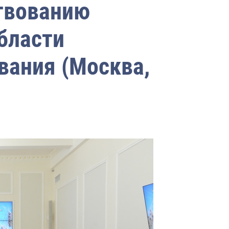
твованию
бласти
вания (Москва,