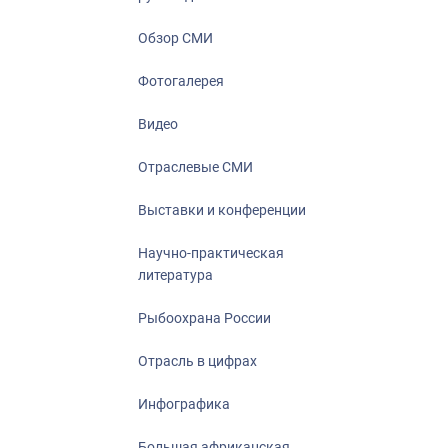
Отрасль в ци
Инфографика
Обзор СМИ
Большая афр
Фотогалерея
Укрепление д
ценностей
Видео
События в Ро
Отраслевые СМИ
Выставки и конференции
Научно-практическая
литература
Рыбоохрана России
Отрасль в цифрах
Инфографика
Большая африканская