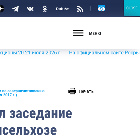
Версия
CLOSE
CLOSE
для
слабовидящих
МЕНЮ
21 июля 2026 г.
На официальном сайте Росрыболовства 
Печать
ии по совершенствованию
 2017 г.)
л заседание
нсельхозе