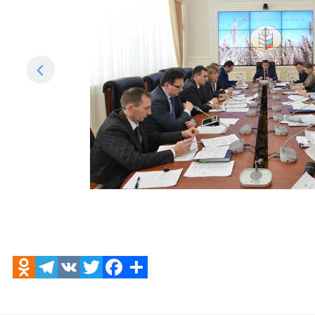
Odnoklassniki
Telegram
VK
Twitter
Facebook
Отправить