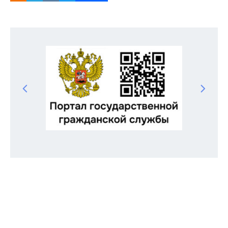
Odnoklassniki
Telegram
VK
Twitter
Facebook
Отправить