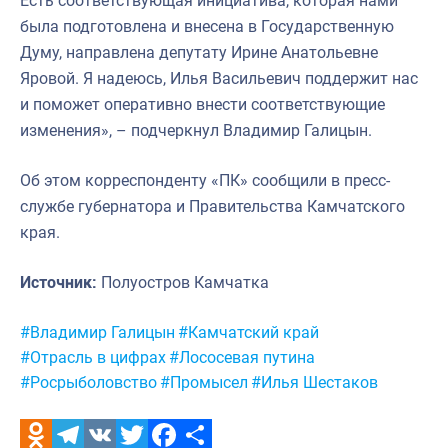
Есть соответствующая инициатива, которая нами
была подготовлена и внесена в Государственную
Думу, направлена депутату Ирине Анатольевне
Яровой. Я надеюсь, Илья Васильевич поддержит нас
и поможет оперативно внести соответствующие
изменения», – подчеркнул Владимир Галицын.
Об этом корреспонденту «ПК» сообщили в пресс-
службе губернатора и Правительства Камчатского
края.
Источник:
Полуостров Камчатка
Метки:
#Владимир Галицын
#Камчатский край
#Отрасль в цифрах
#Лососевая путина
#Росрыболовство
#Промысел
#Илья Шестаков