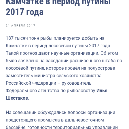
Камчатке в период путины
Отраслевые СМИ
2017 года
Выставки и конференции
Научно-практическая литература
21 АПРЕЛЯ 2017
Рыбоохрана России
187 тысяч тонн рыбы планируется добыть на
Камчатке в период лососёвой путины 2017 года.
Отрасль в цифрах
Такой прогноз дают научные организации. Об этом
Инфографика
было заявлено на заседании расширенного штаба по
лососёвой путине, которое провёл на полуострове
Большая африканская экспедиция
заместитель министра сельского хозяйства
Укрепление духовно-нравственных ценностей
Российской Федерации – руководитель
Федерального агентства по рыболовству
Илья
События в России и мире
Шестаков
.
На совещании обсуждались вопросы организации
предстоящего промысла в дальневосточном
бассейне, готовности территориальных управлений