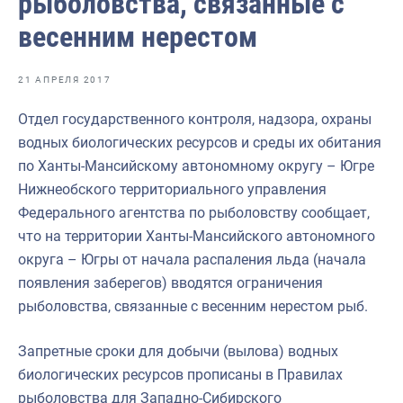
рыболовства, связанные с
Отраслевые СМИ
весенним нерестом
Выставки и конференции
Научно-практическая литература
21 АПРЕЛЯ 2017
Рыбоохрана России
Отдел государственного контроля, надзора, охраны
водных биологических ресурсов и среды их обитания
Отрасль в цифрах
по Ханты-Мансийскому автономному округу – Югре
Инфографика
Нижнеобского территориального управления
Федерального агентства по рыболовству сообщает,
Большая африканская экспедиция
что на территории Ханты-Мансийского автономного
Укрепление духовно-нравственных ценностей
округа – Югры от начала распаления льда (начала
появления заберегов) вводятся ограничения
События в России и мире
рыболовства, связанные с весенним нерестом рыб.
Запретные сроки для добычи (вылова) водных
биологических ресурсов прописаны в Правилах
рыболовства для Западно-Сибирского