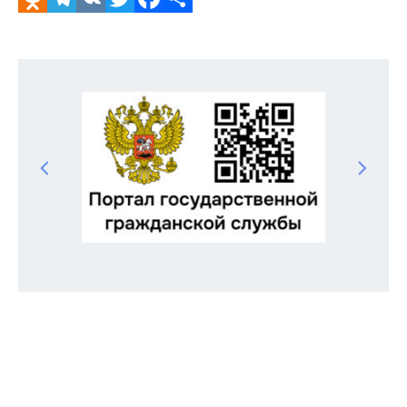
Odnoklassniki
Telegram
VK
Twitter
Facebook
Отправить