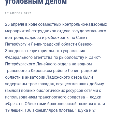
уголовным делом
Отраслевые СМИ
Выставки и конференции
27 АПРЕЛЯ 2017
Научно-практическая литература
26 апреля в ходе совместных контрольно-надзорных
мероприятий сотрудников отдела государственного
Рыбоохрана России
контроля, надзора и рыбоохраны по Санкт-
Отрасль в цифрах
Петербургу и Ленинградской области Северо-
Западного территориального управления
Инфографика
Федерального агентства по рыболовству и Санкт-
Большая африканская экспедиция
Петербургского Линейного отдела на водном
транспорте в Кировском районе Ленинградской
Укрепление духовно-нравственных ценностей
области в акватории Ладожского озера были
События в России и мире
задержаны трое граждан, осуществлявших добычу
(вылов) водных биологических ресурсов сетями с
использованием транспортного средства – лодки
«Фрегат». Объектами браконьерской наживы стали
19 лещей, 136 экземпляров плотвы, 1 щука и 21