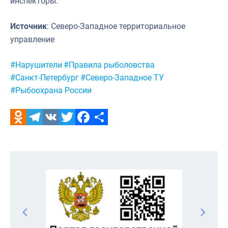
инспекторы.
Источник
: Северо-Западное территориальное
управление
Метки:
#Нарушители
#Правила рыболовства
#Санкт-Петербург
#Северо-Западное ТУ
#Рыбоохрана России
Odnoklassniki
Telegram
VK
Twitter
Facebook
Отправить