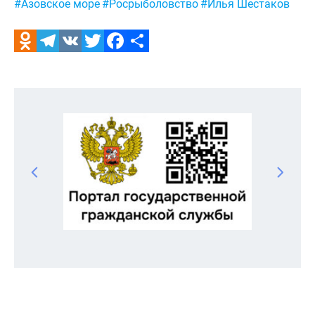
#Азовское море
#Росрыболовство
#Илья Шестаков
Odnoklassniki
Telegram
VK
Twitter
Facebook
Отправить