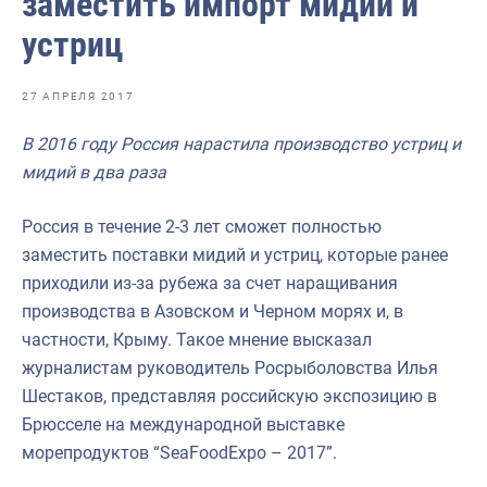
заместить импорт мидий и
Отраслевые СМИ
устриц
Выставки и конференции
Научно-практическая литература
27 АПРЕЛЯ 2017
Рыбоохрана России
В 2016 году Россия нарастила производство устриц и
мидий в два раза
Отрасль в цифрах
Инфографика
Россия в течение 2-3 лет сможет полностью
заместить поставки мидий и устриц, которые ранее
Большая африканская экспедиция
приходили из-за рубежа за счет наращивания
Укрепление духовно-нравственных ценностей
производства в Азовском и Черном морях и, в
частности, Крыму. Такое мнение высказал
События в России и мире
журналистам руководитель Росрыболовства Илья
Шестаков, представляя российскую экспозицию в
Брюсселе на международной выставке
морепродуктов “SeaFoodExpo – 2017”.