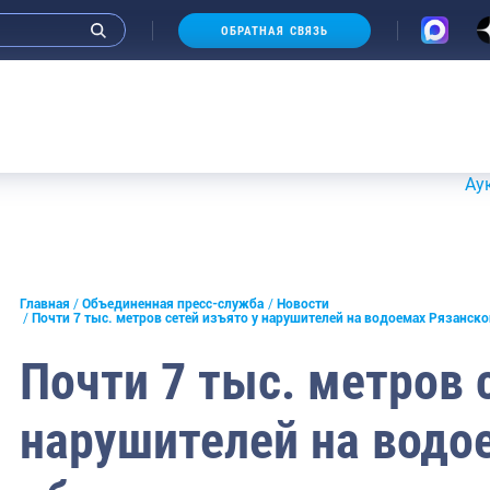
ОБРАТНАЯ СВЯЗЬ
Аукционы 2
и интервью руководства
Главная
Объединенная пресс-служба
Новости
Почти 7 тыс. метров сетей изъято у нарушителей на водоемах Рязанско
СМИ
Почти 7 тыс. метров 
конференции
нарушителей на водо
ическая литература
России