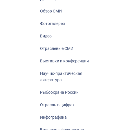
Отрасль в ци
Инфографика
Обзор СМИ
Большая афр
Фотогалерея
Укрепление д
ценностей
Видео
События в Ро
Отраслевые СМИ
Выставки и конференции
Научно-практическая
литература
Рыбоохрана России
Отрасль в цифрах
Инфографика
Большая африканская