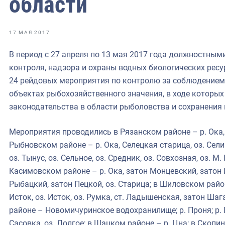
области
фрах
иканская экспедиция
17 МАЯ 2017
уховно-нравственных
В период с 27 апреля по 13 мая 2017 года должностным
контроля, надзора и охраны водных биологических ресу
ссии и мире
24 рейдовых мероприятия по контролю за соблюдением
объектах рыбохозяйственного значения, в ходе которы
законодательства в области рыболовства и сохранения 
Мероприятия проводились в Рязанском районе – р. Ока,
Рыбновском районе – р. Ока, Селецкая старица, оз. Сели
оз. Тынус, оз. Сельное, оз. Средник, оз. Совхозная, оз. М
Касимовском районе – р. Ока, затон Монцевский, затон 
Рыбацкий, затон Пецкой, оз. Старица; в Шиловском районе 
Исток, оз. Исток, оз. Румка, ст. Ладышенская, затон Ша
районе – Новомичуринское водохранилище; р. Проня; р. Г
Сасовка, оз. Долгое; в Шацком районе – р. Цна; в Скопи