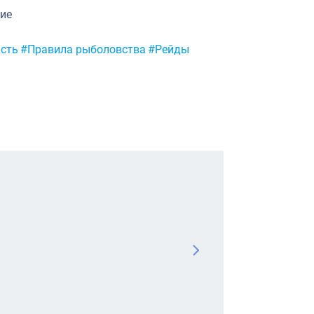
ние
асть
#Правила рыболовства
#Рейды