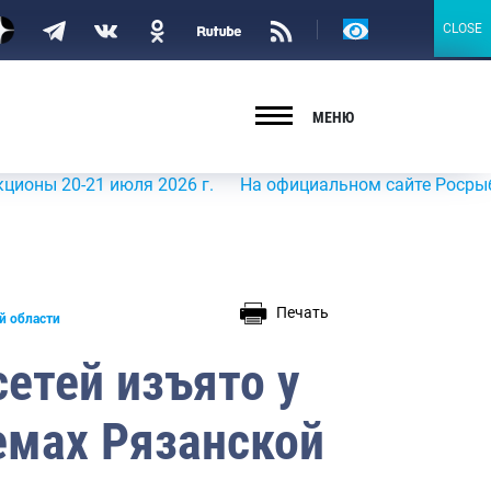
Версия
CLOSE
CLOSE
для
слабовидящих
МЕНЮ
0-21 июля 2026 г.
На официальном сайте Росрыболовства
Печать
й области
сетей изъято у
емах Рязанской