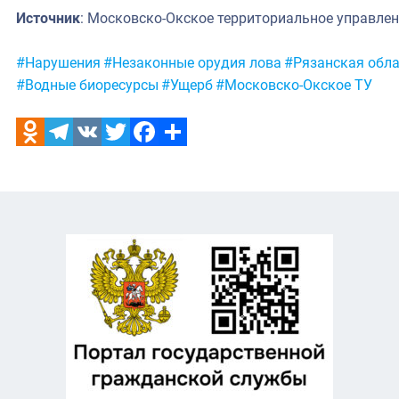
Источник
: Московско-Окское территориальное управле
Метки:
#Нарушения
#Незаконные орудия лова
#Рязанская обл
#Водные биоресурсы
#Ущерб
#Московско-Окское ТУ
Odnoklassniki
Telegram
VK
Twitter
Facebook
Отправить