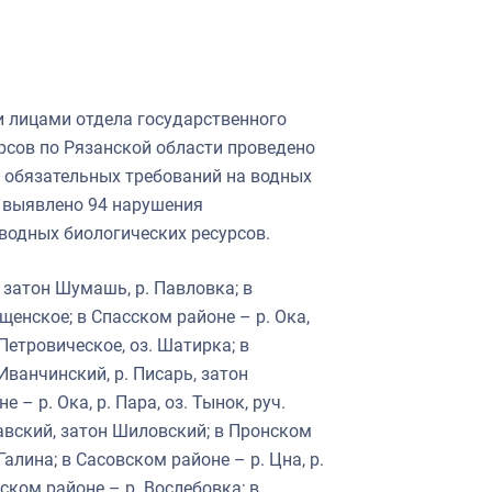
и лицами отдела государственного
рсов по Рязанской области проведено
 обязательных требований на водных
х выявлено 94 нарушения
водных биологических ресурсов.
 затон Шумашь, р. Павловка; в
щенское; в Спасском районе – р. Ока,
. Петровическое, оз. Шатирка; в
Иванчинский, р. Писарь, затон
– р. Ока, р. Пара, оз. Тынок, руч.
гавский, затон Шиловский; в Пронском
алина; в Сасовском районе – р. Цна, р.
нском районе – р. Вослебовка; в