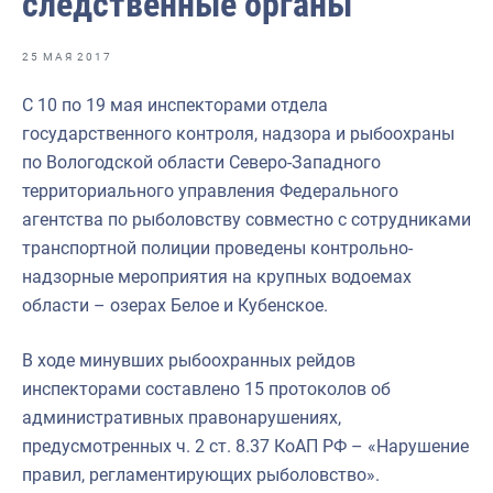
следственные органы
Отраслевые СМИ
Выставки и конференции
25 МАЯ 2017
Научно-практическая литература
С 10 по 19 мая инспекторами отдела
государственного контроля, надзора и рыбоохраны
Рыбоохрана России
по Вологодской области Северо-Западного
Отрасль в цифрах
территориального управления Федерального
агентства по рыболовству совместно с сотрудниками
Инфографика
транспортной полиции проведены контрольно-
Большая африканская экспедиция
надзорные мероприятия на крупных водоемах
области – озерах Белое и Кубенское.
Укрепление духовно-нравственных ценностей
События в России и мире
В ходе минувших рыбоохранных рейдов
инспекторами составлено 15 протоколов об
административных правонарушениях,
предусмотренных ч. 2 ст. 8.37 КоАП РФ – «Нарушение
правил, регламентирующих рыболовство».