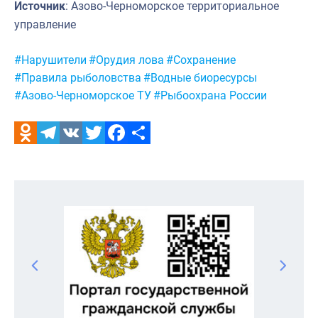
Источник
: Азово-Черноморское территориальное
управление
Метки:
#Нарушители
#Орудия лова
#Сохранение
#Правила рыболовства
#Водные биоресурсы
#Азово-Черноморское ТУ
#Рыбоохрана России
Odnoklassniki
Telegram
VK
Twitter
Facebook
Отправить