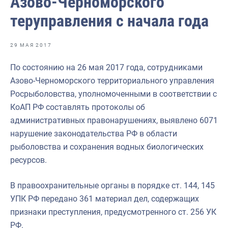
Азово-Черноморского
Отраслевые СМИ
теруправления с начала года
Выставки и конференции
Научно-практическая литература
29 МАЯ 2017
Рыбоохрана России
По состоянию на 26 мая 2017 года, сотрудниками
Азово-Черноморского территориального управления
Отрасль в цифрах
Росрыболовства, уполномоченными в соответствии с
Инфографика
КоАП РФ составлять протоколы об
административных правонарушениях, выявлено 6071
Большая африканская экспедиция
нарушение законодательства РФ в области
Укрепление духовно-нравственных ценностей
рыболовства и сохранения водных биологических
ресурсов.
События в России и мире
В правоохранительные органы в порядке ст. 144, 145
УПК РФ передано 361 материал дел, содержащих
признаки преступления, предусмотренного ст. 256 УК
РФ.