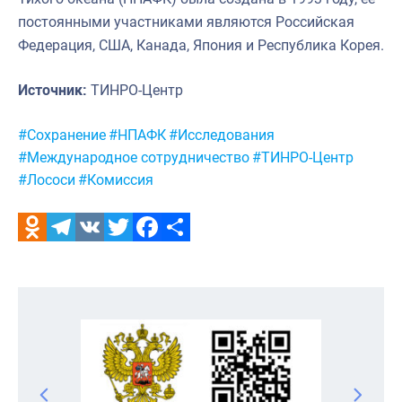
постоянными участниками являются Российская
Федерация, США, Канада, Япония и Республика Корея.
Источник:
ТИНРО-Центр
Метки:
#Сохранение
#НПАФК
#Исследования
#Международное сотрудничество
#ТИНРО-Центр
#Лососи
#Комиссия
Odnoklassniki
Telegram
VK
Twitter
Facebook
Отправить