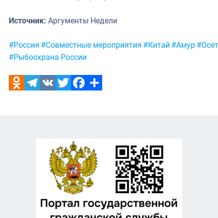
Источник:
Аргументы Недели
Метки:
#Россия
#Совместные мероприятия
#Китай
#Амур
#Осе
#Рыбоохрана России
Odnoklassniki
Telegram
VK
Twitter
Facebook
Отправить