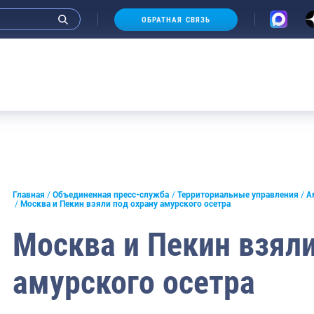
ОБРАТНАЯ СВЯЗЬ
и интервью руководства
Главная
Объединенная пресс-служба
Территориальные управления
А
Москва и Пекин взяли под охрану амурского осетра
СМИ
Москва и Пекин взяли
конференции
амурского осетра
ическая литература
России