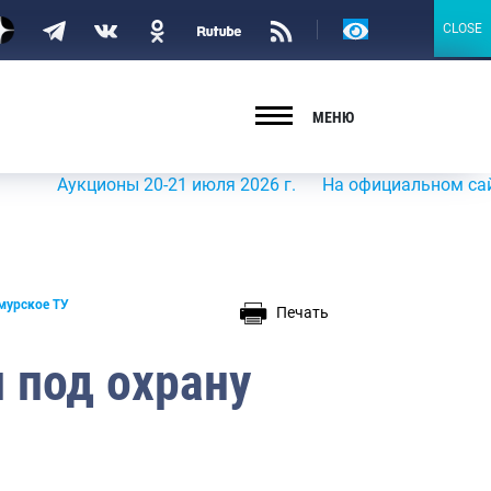
Версия
CLOSE
CLOSE
для
слабовидящих
МЕНЮ
Аукционы 20-21 июля 2026 г.
На официальном сайте Роср
мурское ТУ
Печать
 под охрану