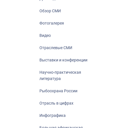
Отрасль в ци
Инфографика
Обзор СМИ
Большая афр
Фотогалерея
Укрепление д
ценностей
Видео
События в Ро
Отраслевые СМИ
Выставки и конференции
Научно-практическая
литература
Рыбоохрана России
Отрасль в цифрах
Инфографика
Большая африканская