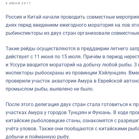
фрах
9 ИЮНЯ 2017
Россия и Китай начали проводить совместные мероприят
иканская экспедиция
днях перед введением ежегодного моратория на лов это
уховно-нравственных
рыбинспекторы из двух стран организовали совместные
ссии и мире
Такие рейды осуществляются в преддверии летнего зап
действует с 11 июня по 15 июля. Причём в период нерес
и Уссури вводится мораторий на добычу любой рыбы. 3
инспекторы рыбоохраны из провинции Хэйлунцзян. Вмес
проверили участок акватории Амура в Еврейской автон
промыслом рыбы, выявлено не было.
После этого делегация двух стран стала готовиться к 
участках Амура у городов Тунцзян и Фуюань. В ходе пр
китайские рыболовецкие станы, ознакомятся с разреш
учёта уловов. Также они пообщаются с китайскими рыб
добычи и пойманную рыбу.