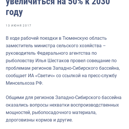
увеличиться на 50% к 2030
Отраслевые СМИ
году
Выставки и конференции
Научно-практическая литература
13 ИЮНЯ 2017
Рыбоохрана России
В ходе рабочей поездки в Тюменскую область
заместитель министра сельского хозяйства –
Отрасль в цифрах
руководитель Федерального агентства по
Инфографика
рыболовству Илья Шестаков провел совещание по
проблемам регионов Западно-Сибирского бассейна,
Большая африканская экспедиция
сообщает ИА «Светич» со ссылкой на пресс-службу
Укрепление духовно-нравственных ценностей
Минсельхоза РФ.
События в России и мире
Общими для регионов Западно-Сибирского бассейна
оказались вопросы нехватки воспроизводственных
мощностей, рыбопосадочного материала,
дороговизны кормов и другие.