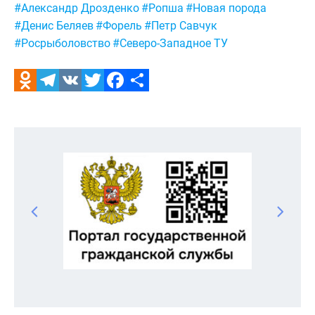
Метки:
#Александр Дрозденко
#Ропша
#Новая порода
#Денис Беляев
#Форель
#Петр Савчук
#Росрыболовство
#Северо-Западное ТУ
Odnoklassniki
Telegram
VK
Twitter
Facebook
Отправить