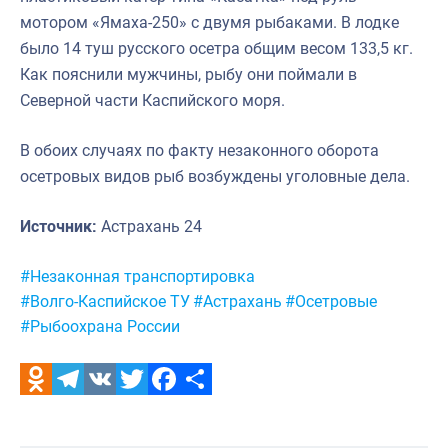
мотором «Ямаха-250» с двумя рыбаками. В лодке
было 14 туш русского осетра общим весом 133,5 кг.
Как пояснили мужчины, рыбу они поймали в
Северной части Каспийского моря.
В обоих случаях по факту незаконного оборота
осетровых видов рыб возбуждены уголовные дела.
Источник:
Астрахань 24
Метки:
#Незаконная транспортировка
#Волго-Каспийское ТУ
#Астрахань
#Осетровые
#Рыбоохрана России
Odnoklassniki
Telegram
VK
Twitter
Facebook
Отправить