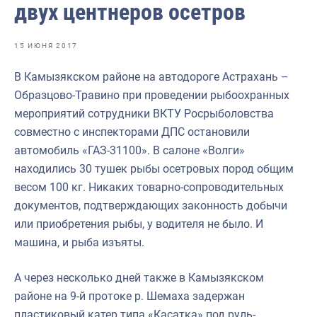
двух центнеров осетров
Отраслевые СМИ
Выставки и конференции
15 ИЮНЯ 2017
Научно-практическая литература
В Камызякском районе на автодороге Астрахань –
Рыбоохрана России
Образцово-Травино при проведении рыбоохранных
мероприятий сотрудники ВКТУ Росрыболовства
Отрасль в цифрах
совместно с инспекторами ДПС остановили
Инфографика
автомобиль «ГАЗ-31100». В салоне «Волги»
находились 30 тушек рыбы осетровых пород общим
Большая африканская экспедиция
весом 100 кг. Никаких товарно-сопроводительных
Укрепление духовно-нравственных ценностей
документов, подтверждающих законность добычи
или приобретения рыбы, у водителя не было. И
События в России и мире
машина, и рыба изъяты.
А через несколько дней также в Камызякском
районе на 9-й протоке р. Шемаха задержан
пластиковый катер типа «Касатка» под руль-