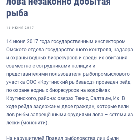
лова незаконно добытая
Отраслевые СМИ
рыба
Выставки и конференции
Научно-практическая литература
16 ИЮНЯ 2017
Рыбоохрана России
14 июня 2017 года государственным инспектором
Омского отдела государственного контроля, надзора
Отрасль в цифрах
и охраны водных биоресурсов и среды их обитания
Инфографика
совместно с сотрудниками полиции и
представителями пользователя рыбопромыслового
Большая африканская экспедиция
участка ООО «Крутинский рыбзавод» проведен рейд
Укрепление духовно-нравственных ценностей
по охране водных биоресурсов на водоёмах
Крутинского, района: озерах Тенис, Салтаим, Ик. В
События в России и мире
ходе рейда задержаны двое граждан, которые вели
лов рыбы запрещёнными орудиями лова – сетями из
лески (мононити).
На нарушителей Правил рыболовства лиц были