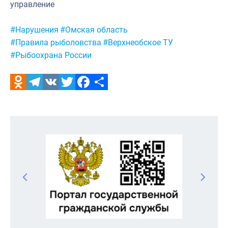
управление
Метки:
#Нарушения
#Омская область
#Правила рыболовства
#Верхнеобское ТУ
#Рыбоохрана России
Odnoklassniki
Telegram
VK
Twitter
Facebook
Отправить