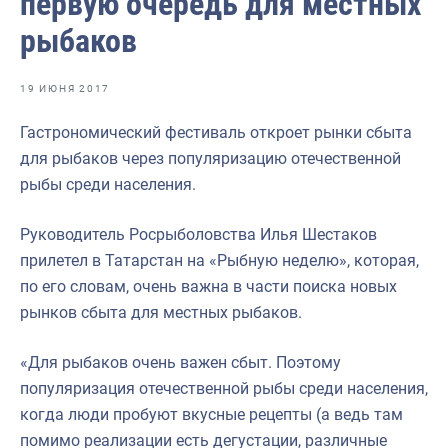
первую очередь для местных
Отраслевые СМИ
рыбаков
Выставки и конференции
Научно-практическая литература
19 ИЮНЯ 2017
Рыбоохрана России
Гастрономический фестиваль откроет рынки сбыта
для рыбаков через популяризацию отечественной
Отрасль в цифрах
рыбы среди населения.
Инфографика
Руководитель Росрыболовства Илья Шестаков
Большая африканская экспедиция
прилетел в Татарстан на «Рыбную неделю», которая,
Укрепление духовно-нравственных ценностей
по его словам, очень важна в части поиска новых
рынков сбыта для местных рыбаков.
События в России и мире
«Для рыбаков очень важен сбыт. Поэтому
популяризация отечественной рыбы среди населения,
когда люди пробуют вкусные рецепты (а ведь там
помимо реализации есть дегустации, различные