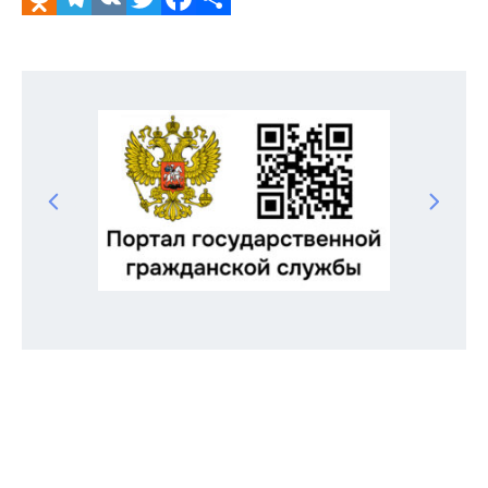
Odnoklassniki
Telegram
VK
Twitter
Facebook
Отправить