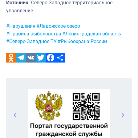
Источник:
Северо-Западное территориальное
управление
Метки:
#Нарушения
#Ладожское озеро
#Правила рыболовства
#Ленинградская область
#Северо-Западное ТУ
#Рыбоохрана России
Odnoklassniki
Telegram
VK
Twitter
Facebook
Отправить