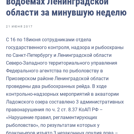
водоемах Ленинградской
Отраслевые СМИ
области за минувшую неделю
Выставки и конференции
Научно-практическая литература
21 ИЮНЯ 2017
Рыбоохрана России
С 16 по 18июня сотрудниками отдела
государственного контроля, надзора и рыбоохраны
Отрасль в цифрах
по Санкт-Петербургу и Ленинградской области
Инфографика
Северо-Западного территориального управления
Федерального агентства по рыболовству в
Большая африканская экспедиция
Приозерском районе Ленинградской области
Укрепление духовно-нравственных ценностей
проведены два рыбоохранных рейда. В ходе
контрольно-надзорных мероприятий в акватории
События в России и мире
Ладожского озера составлено 3 административных
правонарушения по ч. 2 ст. 8.37 КоАП РФ –
«Нарушение правил, регламентирующих
рыболовство», по результатам которых у
браконьеров изъято 3 незаконных орудия лова –