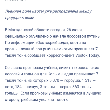
26 ИЮНЯ 2017
Отраслевые СМИ
Львиная доля квоты уже распределена между
Выставки и конференции
предприятиями
Научно-практическая литература
В Магаданской области сегодня, 26 июня,
Рыбоохрана России
официально объявлено о начале лососевой путины.
Отрасль в цифрах
По информации «Охотскрыбвода», квота на
промышленный лов рыбы немногим превышает 7
Инфографика
тысяч тонн, сообщает корреспондент Vostok.Today.
Большая африканская экспедиция
Согласно прогнозам учёных, лимит тихоокеанских
Укрепление духовно-нравственных ценностей
лососей и гольцов для Колымы едва превышает 7
События в России и мире
тысяч тонн, из которых 5 070 — горбуша, 1 518 —
кета, 184 — кижуч, 3 тонны — нерка, 363 тонны —
гольцы. Если прогнозы учёных изменятся в лучшую
сторону, рыбакам увеличат квоты.