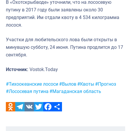
В «Охотскрыбводе» уточнили, что на лососевую
путину в 2017 году были заявлены около 30
предприятий. Им отдали квоту в 4 534 килограмма
лосося.
Участки для любительского лова были открыты в
минувшую субботу, 24 июня. Путина продлится до 17
сентября.
Источник:
Vostok.Today
Метки:
#Тихоокеанские лососи
#Вылов
#Квоты
#Прогноз
#Лососевая путина
#Магаданская область
Odnoklassniki
Telegram
VK
Twitter
Facebook
Отправить