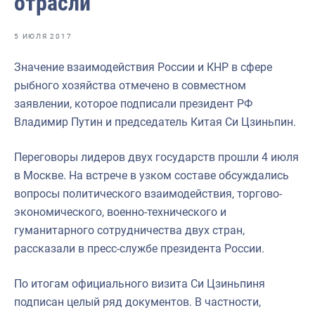
отрасли
Отраслевые СМИ
Выставки и конференции
5 ИЮЛЯ 2017
Научно-практическая литература
Значение взаимодействия России и КНР в сфере
рыбного хозяйства отмечено в совместном
Рыбоохрана России
заявлении, которое подписали президент РФ
Отрасль в цифрах
Владимир Путин и председатель Китая Си Цзиньпин.
Инфографика
Переговоры лидеров двух государств прошли 4 июля
Большая африканская экспедиция
в Москве. На встрече в узком составе обсуждались
вопросы политического взаимодействия, торгово-
Укрепление духовно-нравственных ценностей
экономического, военно-технического и
События в России и мире
гуманитарного сотрудничества двух стран,
рассказали в пресс-службе президента России.
По итогам официального визита Си Цзиньпиня
подписан целый ряд документов. В частности,