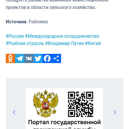
проектов в области сельского хозяйства.
Источник
: Fishnews
Метки:
#Россия
#Международное сотрудничество
#Рыбная отрасль
#Владимир Путин
#Китай
Odnoklassniki
Telegram
VK
Twitter
Facebook
Отправить