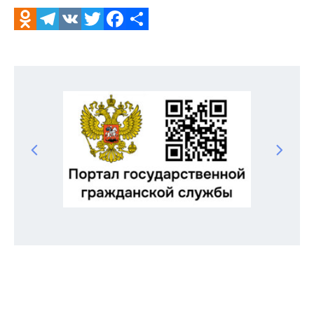
Odnoklassniki
Telegram
VK
Twitter
Facebook
Отправить