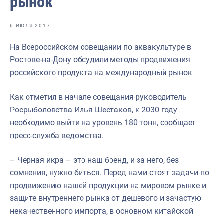
рынок
Отраслевые СМИ
Выставки и конференции
6 ИЮЛЯ 2017
Научно-практическая литература
На Всероссийском совещании по аквакультуре в
Ростове-на-Дону обсудили методы продвижения
Рыбоохрана России
российского продукта на международный рынок.
Отрасль в цифрах
Как отметил в начале совещания руководитель
Инфографика
Росрыболовства Илья Шестаков, к 2030 году
Большая африканская экспедиция
необходимо выйти на уровень 180 тонн, сообщает
пресс-служба ведомства.
Укрепление духовно-нравственных ценностей
События в России и мире
– Черная икра – это наш бренд, и за него, без
сомнения, нужно биться. Перед нами стоят задачи по
продвижению нашей продукции на мировом рынке и
защите внутреннего рынка от дешевого и зачастую
некачественного импорта, в основном китайской