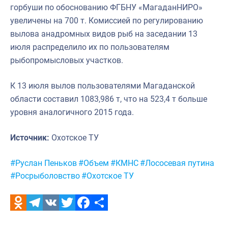
горбуши по обоснованию ФГБНУ «МагаданНИРО»
увеличены на 700 т. Комиссией по регулированию
вылова анадромных видов рыб на заседании 13
июля распределило их по пользователям
рыбопромысловых участков.
К 13 июля вылов пользователями Магаданской
области составил 1083,986 т, что на 523,4 т больше
уровня аналогичного 2015 года.
Источник:
Охотское ТУ
Метки:
#Руслан Пеньков
#Объем
#КМНС
#Лососевая путина
#Росрыболовство
#Охотское ТУ
Odnoklassniki
Telegram
VK
Twitter
Facebook
Отправить