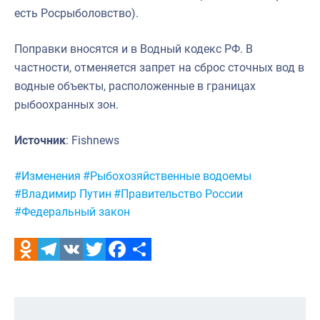
есть Росрыболовство).
Поправки вносятся и в Водный кодекс РФ. В
частности, отменяется запрет на сброс сточных вод в
водные объекты, расположенные в границах
рыбоохранных зон.
Источник
: Fishnews
Метки:
#Изменения
#Рыбохозяйственные водоемы
#Владимир Путин
#Правительство России
#Федеральный закон
Odnoklassniki
Telegram
VK
Twitter
Facebook
Отправить