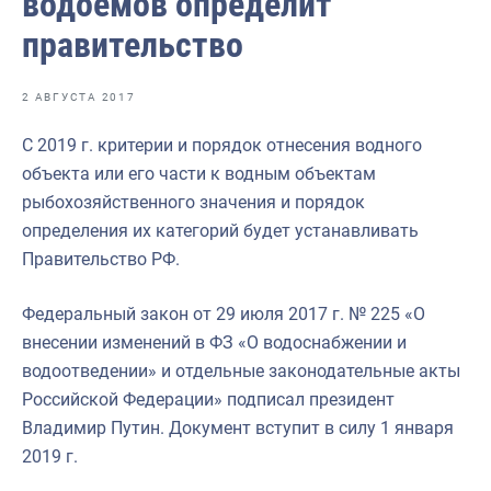
водоемов определит
Отраслевые СМИ
правительство
Выставки и конференции
Научно-практическая литература
2 АВГУСТА 2017
Рыбоохрана России
С 2019 г. критерии и порядок отнесения водного
объекта или его части к водным объектам
Отрасль в цифрах
рыбохозяйственного значения и порядок
Инфографика
определения их категорий будет устанавливать
Правительство РФ.
Большая африканская экспедиция
Укрепление духовно-нравственных ценностей
Федеральный закон от 29 июля 2017 г. № 225 «О
внесении изменений в ФЗ «О водоснабжении и
События в России и мире
водоотведении» и отдельные законодательные акты
Российской Федерации» подписал президент
Владимир Путин. Документ вступит в силу 1 января
2019 г.