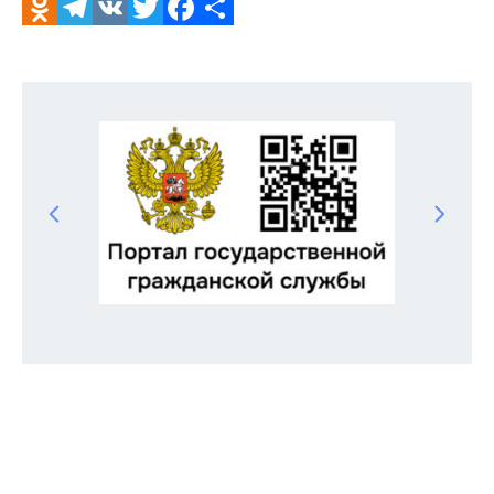
Odnoklassniki
Telegram
VK
Twitter
Facebook
Отправить