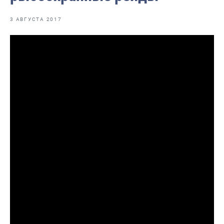
Отраслевые СМИ
3 АВГУСТА 2017
Выставки и конференции
Научно-практическая литература
Рыбоохрана России
Отрасль в цифрах
Инфографика
Большая африканская экспедиция
Укрепление духовно-нравственных ценностей
События в России и мире