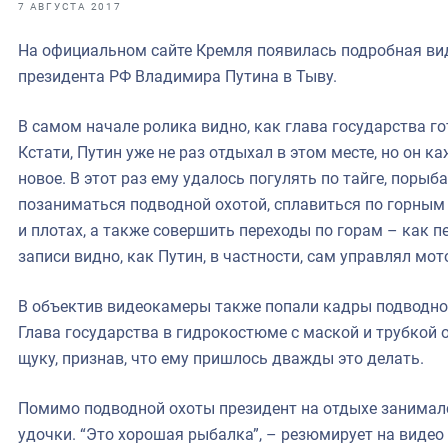
фрах
7 АВГУСТА 2017
На официальном сайте Кремля появилась подробная ви
иканская экспедиция
президента РФ Владимира Путина в Тыву.
уховно-нравственных
В самом начале ролика видно, как глава государства го
ссии и мире
Кстати, Путин уже не раз отдыхал в этом месте, но он к
новое. В этот раз ему удалось погулять по тайге, порыб
позаниматься подводной охотой, сплавиться по горным
и плотах, а также совершить переходы по горам – как пе
записи видно, как Путин, в частности, сам управлял мот
В объектив видеокамеры также попали кадры подводной
Глава государства в гидрокостюме с маской и трубкой о
щуку, признав, что ему пришлось дважды это делать.
Помимо подводной охоты президент на отдыхе занимал
удочки. “Это хорошая рыбалка”, – резюмирует на виде