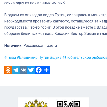
сачка одну из пойманных им рыб.
В одном из эпизодов видео Путин, обращаясь к министр
необходимости проверить какую-то, оставшуюся за кадр
государства, что-то горит. В этой поездке вместе с В
обороны были также глава Хакасии Виктор Зимин и гла
Источник
: Российская газета
Метки:
#Тыва
#Владимир Путин
#щука
#Любительское рыболо
Odnoklassniki
Telegram
VK
Twitter
Facebook
Отправить