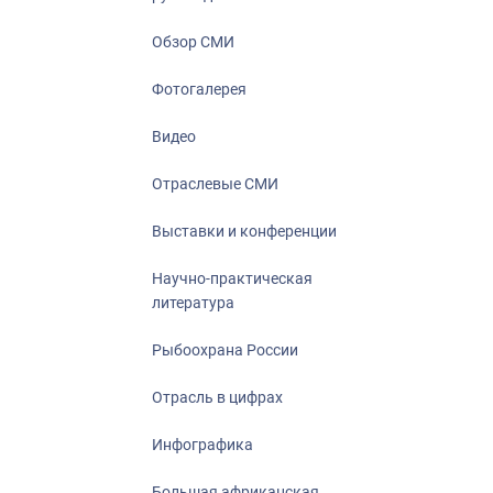
Отрасль в ци
Инфографика
Обзор СМИ
Большая афр
Фотогалерея
Укрепление д
ценностей
Видео
События в Ро
Отраслевые СМИ
Выставки и конференции
Научно-практическая
литература
Рыбоохрана России
Отрасль в цифрах
Инфографика
Большая африканская