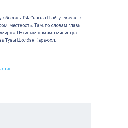
у обороны РФ Сергею Шойгу, сказал о
ом, местность. Там, по словам главы
ладимиром Путиным помимо министра
ва Тувы Шолбан Кара-оол.
вство