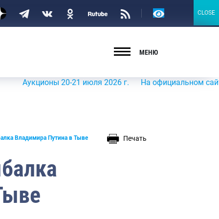
Версия
CLOSE
CLOSE
для
слабовидящих
МЕНЮ
Аукционы 20-21 июля 2026 г.
На официальном сайте Рос
Печать
алка Владимира Путина в Тыве
ыбалка
Тыве