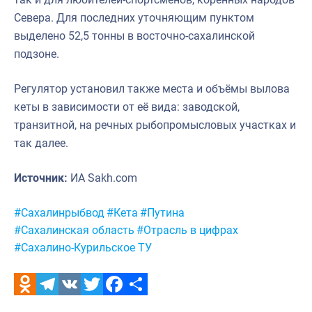
Севера. Для последних уточняющим пунктом
выделено 52,5 тонны в восточно-сахалинской
подзоне.
Регулятор установил также места и объёмы вылова
кеты в зависимости от её вида: заводской,
транзитной, на речных рыбопромысловых участках и
так далее.
Источник:
ИА Sakh.com
Метки:
#Сахалинрыбвод
#Кета
#Путина
#Сахалинская область
#Отрасль в цифрах
#Сахалино-Курильское ТУ
Odnoklassniki
Telegram
VK
Twitter
Facebook
Отправить