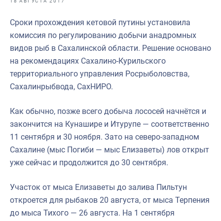
18 АВГУСТА 2017
Отраслевые СМИ
Сроки прохождения кетовой путины установила
Выставки и конференции
комиссия по регулированию добычи анадромных
Научно-практическая литература
видов рыб в Сахалинской области. Решение основано
на рекомендациях Сахалино-Курильского
Рыбоохрана России
территориального управления Росрыболовства,
Отрасль в цифрах
Сахалинрыбвода, СахНИРО.
Инфографика
Как обычно, позже всего добыча лососей начнётся и
Большая африканская экспедиция
закончится на Кунашире и Итурупе — соответственно
11 сентября и 30 ноября. Зато на северо-западном
Укрепление духовно-нравственных ценностей
Сахалине (мыс Погиби — мыс Елизаветы) лов открыт
События в России и мире
уже сейчас и продолжится до 30 сентября.
Участок от мыса Елизаветы до залива Пильтун
откроется для рыбаков 20 августа, от мыса Терпения
до мыса Тихого — 26 августа. На 1 сентября