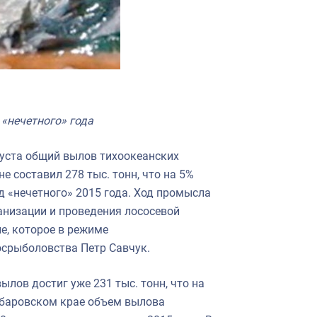
«нечетного» года
густа общий вылов тихоокеанских
 составил 278 тыс. тонн, что на 5%
д «нечетного» 2015 года. Ход промысла
анизации и проведения лососевой
е, которое в режиме
осрыболовства Петр Савчук.
ылов достиг уже 231 тыс. тонн, что на
Хабаровском крае объем вылова