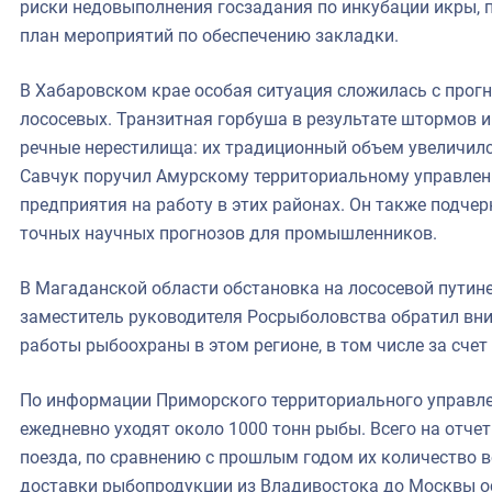
риски недовыполнения госзадания по инкубации икры, 
план мероприятий по обеспечению закладки.
В Хабаровском крае особая ситуация сложилась с про
лососевых. Транзитная горбуша в результате штормов 
речные нерестилища: их традиционный объем увеличился
Савчук поручил Амурскому территориальному управле
предприятия на работу в этих районах. Он также подче
точных научных прогнозов для промышленников.
В Магаданской области обстановка на лососевой путине
заместитель руководителя Росрыболовства обратил вн
работы рыбоохраны в этом регионе, в том числе за сче
По информации Приморского территориального управле
ежедневно уходят около 1000 тонн рыбы. Всего на отче
поезда, по сравнению с прошлым годом их количество в
доставки рыбопродукции из Владивостока до Москвы ос