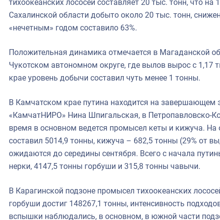
тихоокеанских лососей составляет 20 тыс. тонн, что на 
Сахалинской области добыто около 20 тыс. тонн, сниж
«нечетным» годом составило 63%.
Положительная динамика отмечается в Магаданской обла
Чукотском автономном округе, где вылов вырос с 1,17 т
крае уровень добычи составил чуть менее 1 тонны.
В Камчатском крае путина находится на завершающем 
«КамчатНИРО» Нина Шпигальская, в Петропавловско-Ко
время в основном ведется промысел кеты и кижуча. На 
составил 5014,9 тонны, кижуча – 682,5 тонны (29% от 
ожидаются до середины сентября. Всего с начала путин
нерки, 4147,5 тонны горбуши и 315,8 тонны чавычи.
В Карагинской подзоне промысел тихоокеанских лососе
горбуши достиг 148267,1 тонны, интенсивность подходо
вспышки наблюдались, в основном, в южной части подз