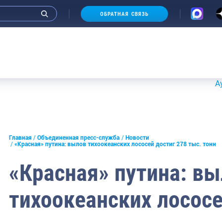
ОБРАТНАЯ СВЯЗЬ
Аукционы 2
и интервью руководства
Главная
Объединенная пресс-служба
Новости
«Красная» путина: вылов тихоокеанских лососей достиг 278 тыс. тонн
СМИ
«Красная» путина: в
конференции
тихоокеанских лососе
ическая литература
России