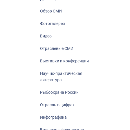
Отрасль в ци
Инфографика
Обзор СМИ
Большая афр
Фотогалерея
Укрепление д
ценностей
Видео
События в Ро
Отраслевые СМИ
Выставки и конференции
Научно-практическая
литература
Рыбоохрана России
Отрасль в цифрах
Инфографика
Большая африканская