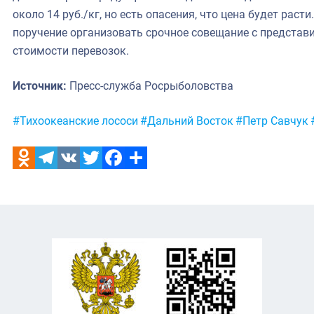
около 14 руб./кг, но есть опасения, что цена будет расти
поручение организовать срочное совещание с предста
стоимости перевозок.
Источник:
Пресс-служба Росрыболовства
Метки:
#Тихоокеанские лососи
#Дальний Восток
#Петр Савчук
Odnoklassniki
Telegram
VK
Twitter
Facebook
Отправить