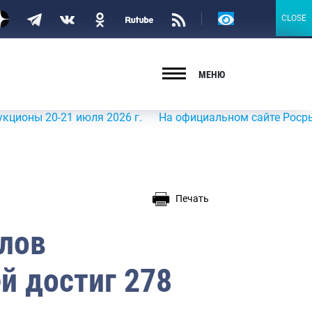
Версия
CLOSE
CLOSE
для
слабовидящих
МЕНЮ
0-21 июля 2026 г.
На официальном сайте Росрыболовства
Печать
ылов
й достиг 278