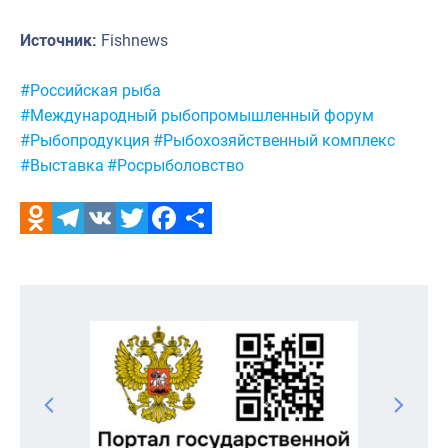
Источник:
Fishnews
Метки:
#Российская рыба
#Международный рыбопромышленный форум
#Рыбопродукция
#Рыбохозяйственный комплекс
#Выставка
#Росрыболовство
Odnoklassniki
Telegram
VK
Twitter
Facebook
Отправить