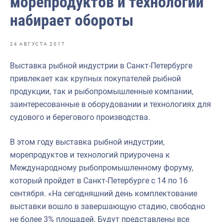
морепродуктов и технологий
Отраслевые СМИ
набирает обороты
Выставки и конференции
Научно-практическая литература
24 АВГУСТА 2017
Рыбоохрана России
Выставка рыбной индустрии в Санкт-Петербурге
привлекает как крупных покупателей рыбной
Отрасль в цифрах
продукции, так и рыбопромышленные компании,
Инфографика
заинтересованные в оборудовании и технологиях для
судового и берегового производства.
Большая африканская экспедиция
Укрепление духовно-нравственных ценностей
В этом году выставка рыбной индустрии,
морепродуктов и технологий приурочена к
События в России и мире
Международному рыбопромышленному форуму,
который пройдет в Санкт-Петербурге с 14 по 16
сентября. «На сегодняшний день комплектование
выставки вошло в завершающую стадию, свободно
не более 3% площадей. Будут представлены все