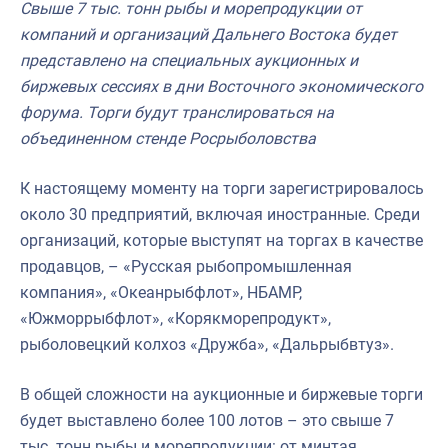
Свыше 7 тыс. тонн рыбы и морепродукции от
Отраслевые СМИ
компаний и организаций Дальнего Востока будет
Выставки и конференции
представлено на специальных аукционных и
биржевых сессиях в дни Восточного экономического
Научно-практическая литература
форума. Торги будут транслироваться на
Рыбоохрана России
объединенном стенде Росрыболовства
Отрасль в цифрах
К настоящему моменту на торги зарегистрировалось
Инфографика
около 30 предприятий, включая иностранные. Среди
организаций, которые выступят на торгах в качестве
Большая африканская экспедиция
продавцов, – «Русская рыбопромышленная
Укрепление духовно-нравственных ценностей
компания», «Океанрыбфлот», НБАМР,
«Южморрыбфлот», «Корякморепродукт»,
События в России и мире
рыболовецкий колхоз «Дружба», «Дальрыбвтуз».
В общей сложности на аукционные и биржевые торги
будет выставлено более 100 лотов – это свыше 7
тыс. тонн рыбы и морепродукции: от минтая,