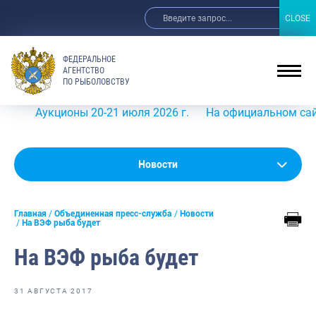
CLOSE
CLOSE
ФЕДЕРАЛЬНОЕ
АГЕНТСТВО
ПО РЫБОЛОВСТВУ
Аукционы 20-21 июля 2026 г.
На официальном сайте Роср
Новости
Новости
Анонсы
Главная
Объединенная пресс-служба
Новости
Выступления и интервью руководства
На ВЭФ рыба будет
Обзор СМИ
На ВЭФ рыба будет
Фотогалерея
31 АВГУСТА 2017
Видео