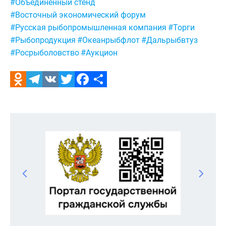
Метки:
#Объединенный стенд
#Восточный экономический форум
#Русская рыбопромышленная компания
#Торги
#Рыбопродукция
#Океанрыбфлот
#Дальрыбвтуз
#Росрыболовство
#Аукцион
Odnoklassniki
Telegram
VK
Twitter
Facebook
Отправить