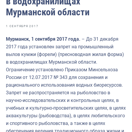
в водохранилищах
Отраслевые СМИ
Мурманской области
Выставки и конференции
Научно-практическая литература
1 СЕНТЯБРЯ 2017
Рыбоохрана России
Мурманск, 1 сентября 2017 года.
– До 31 декабря
2017 года установлен запрет на промышленный
Отрасль в цифрах
вылов кумжи (форели) (пресноводная жилая форма)
Инфографика
в водохранилищах Мурманской области.
Ограничение установлено Приказом Минсельхоза
Большая африканская экспедиция
России от 12.07.2017 № 343 для сохранения и
Укрепление духовно-нравственных ценностей
рационального использования водных биоресурсов.
Запрет не распространяется на рыболовство в
События в России и мире
научно-исследовательских и контрольных целях, в
учебных и культурно-просветительских целях, в целях
аквакультуры (рыбоводства), в целях любительского
и спортивного рыболовства, а также в целях
обеспечения ведения традиционного образа жизни и