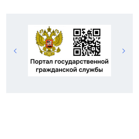
Odnoklassniki
Telegram
VK
Twitter
Facebook
Отправить