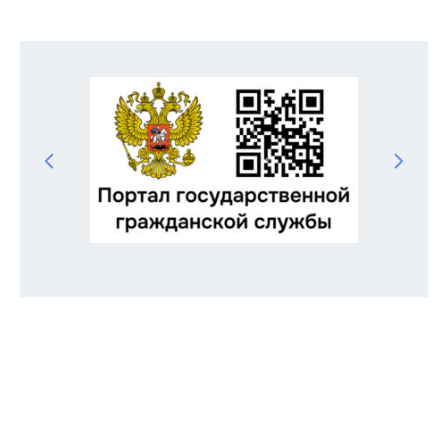
Odnoklassniki
Telegram
VK
Twitter
Facebook
Отправить