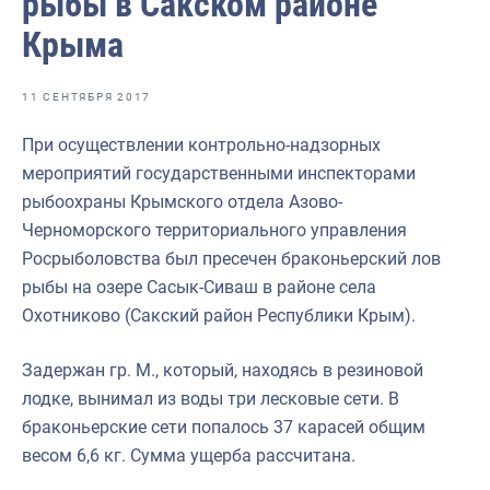
рыбы в Сакском районе
Отраслевые СМИ
Крыма
Выставки и конференции
Научно-практическая литература
11 СЕНТЯБРЯ 2017
Рыбоохрана России
При осуществлении контрольно-надзорных
мероприятий государственными инспекторами
Отрасль в цифрах
рыбоохраны Крымского отдела Азово-
Инфографика
Черноморского территориального управления
Росрыболовства был пресечен браконьерский лов
Большая африканская экспедиция
рыбы на озере Сасык-Сиваш в районе села
Укрепление духовно-нравственных ценностей
Охотниково (Сакский район Республики Крым).
События в России и мире
Задержан гр. М., который, находясь в резиновой
лодке, вынимал из воды три лесковые сети. В
браконьерские сети попалось 37 карасей общим
весом 6,6 кг. Сумма ущерба рассчитана.