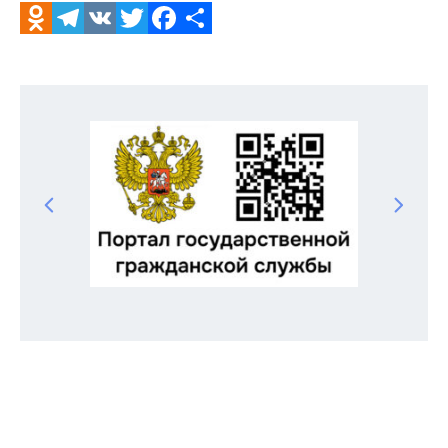
Odnoklassniki
Telegram
VK
Twitter
Facebook
Отправить