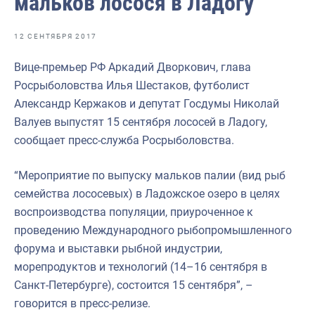
мальков лосося в Ладогу
Отраслевые СМИ
Выставки и конференции
12 СЕНТЯБРЯ 2017
Научно-практическая литература
Вице-премьер РФ Аркадий Дворкович, глава
Росрыболовства Илья Шестаков, футболист
Рыбоохрана России
Александр Кержаков и депутат Госдумы Николай
Отрасль в цифрах
Валуев выпустят 15 сентября лососей в Ладогу,
сообщает пресс-служба Росрыболовства.
Инфографика
Большая африканская экспедиция
“Мероприятие по выпуску мальков палии (вид рыб
семейства лососевых) в Ладожское озеро в целях
Укрепление духовно-нравственных ценностей
воспроизводства популяции, приуроченное к
События в России и мире
проведению Международного рыбопромышленного
форума и выставки рыбной индустрии,
морепродуктов и технологий (14–16 сентября в
Санкт-Петербурге), состоится 15 сентября”, –
говорится в пресс-релизе.