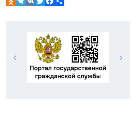
Odnoklassniki
Telegram
VK
Twitter
Facebook
Отправить